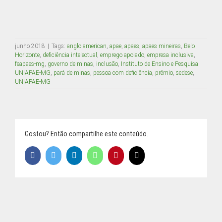
Buscar
resultados
para:
junho 2018
|
Tags:
anglo american
,
apae
,
apaes
,
apaes mineiras
,
Belo
Horizonte
,
deficiência intelectual
,
emprego apoiado
,
empresa inclusiva
,
ACESSO RESTRITO
feapaes-mg
,
governo de minas
,
inclusão
,
Instituto de Ensino e Pesquisa
UNIAPAE-MG
,
pará de minas
,
pessoa com deficiência
,
prêmio
,
sedese
,
UNIAPAE-MG
ÁREA DO ALUNO
Gostou? Então compartilhe este conteúdo.
Facebook
Twitter
LinkedIn
WhatsApp
Pinterest
E-
mail
| © Copyright
2026 | FEAPAES MG
Instagram
Facebook
YouTube
LinkedIn