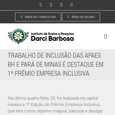
Ir
Instagram
Facebook
YouTube
LinkedIn
para
o
ÁREA DO CONSULTOR
ÁREA DO ALUNO
conteúdo
TRABALHO DE INCLUSÃO DAS APAES
BH E PARÁ DE MINAS É DESTAQUE EM
1º PRÊMIO EMPRESA INCLUSIVA
Na última quarta-feira, 20, foi realizada na capital
mineira a 1ª Edição do Prêmio Empresa Inclusiva,
que tem como objetivo mapear, valorizar e divulgar