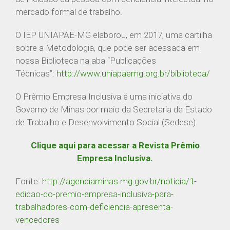
IEP-MG
mercado formal de trabalho.
O IEP UNIAPAE-MG elaborou, em 2017, uma cartilha
Rua dos Timbiras, nº 2072
sobre a Metodologia, que pode ser acessada em
Belo Horizonte / Minas Gerais
nossa Biblioteca na aba “Publicações
federacao@apaemg.org.br
Técnicas”:
http://www.uniapaemg.org.br/biblioteca/
(31) 3291-6558
08h às 12h e 13h às 18h
O Prêmio Empresa Inclusiva é uma iniciativa do
Governo de Minas por meio da Secretaria de Estado
de Trabalho e Desenvolvimento Social (Sedese).
CENTRAL DE RELACIONAMENTO
Clique aqui para acessar a Revista Prêmio
Secretaria Acadêmica
Empresa Inclusiva.
Whatsapp: (31) 9 9832-6159
secretariaacademica.iep@apaemg.org.br
Fonte:
http://agenciaminas.mg.gov.br/noticia/1-
edicao-do-premio-empresa-inclusiva-para-
trabalhadores-com-deficiencia-apresenta-
ENCONTRE UM CONTEÚDO
vencedores