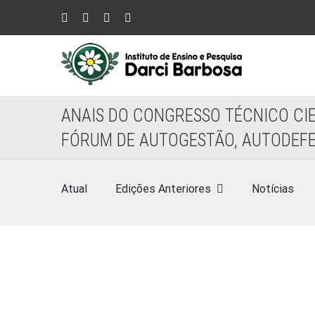
Ir
Instagram
Facebook
YouTube
LinkedIn
para
o
conteúdo
ANAIS DO CONGRESSO TÉCNICO CIE
FÓRUM DE AUTOGESTÃO, AUTODEFES
Atual
Edições Anteriores
Notícias