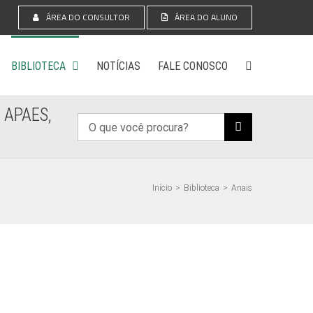
ÁREA DO CONSULTOR
ÁREA DO ALUNO
BIBLIOTECA
NOTÍCIAS
FALE CONOSCO
 APAES,
Buscar
resultados
para:
Início
>
Biblioteca
>
Anais