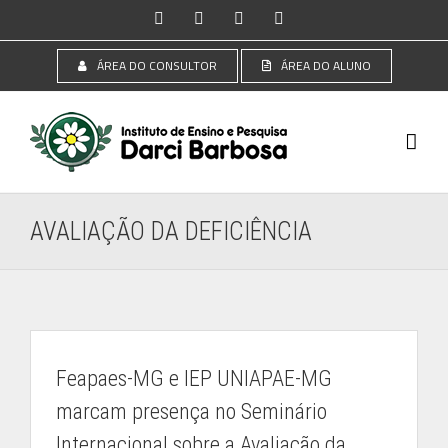
Ir
Instagram
Facebook
YouTube
LinkedIn
para
o
ÁREA DO CONSULTOR
ÁREA DO ALUNO
conteúdo
AVALIAÇÃO DA DEFICIÊNCIA
Feapaes-MG e IEP UNIAPAE-MG
marcam presença no Seminário
Internacional sobre a Avaliação da