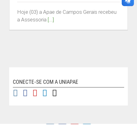
Buscar
resultados
Hoje (03) a Apae de Campos Gerais recebeu
para:
a Assessoria
[...]
ACESSO RESTRITO
ÁREA DO ALUNO
CONECTE-SE COM A UNIAPAE
| © Copyright
2026 | FEAPAES MG
Instagram
Facebook
YouTube
LinkedIn