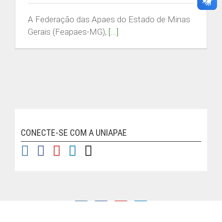
Buscar
resultados
A Federação das Apaes do Estado de Minas
para:
Gerais (Feapaes-MG),
[...]
ACESSO RESTRITO
ÁREA DO ALUNO
CONECTE-SE COM A UNIAPAE
| © Copyright
2026 | FEAPAES MG
Instagram
Facebook
YouTube
LinkedIn