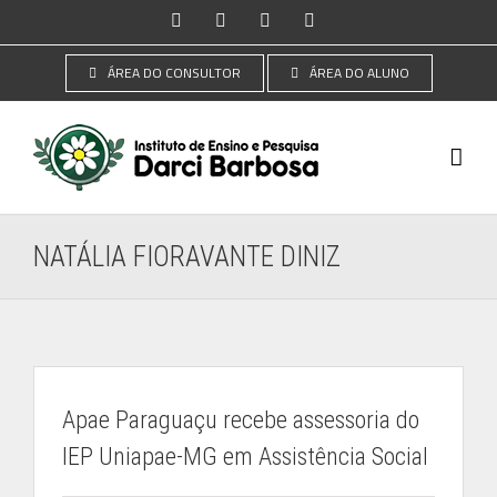
Ir
Instagram
Facebook
YouTube
LinkedIn
para
o
ÁREA DO CONSULTOR
ÁREA DO ALUNO
conteúdo
NATÁLIA FIORAVANTE DINIZ
Apae Paraguaçu recebe assessoria do
IEP Uniapae-MG em Assistência Social