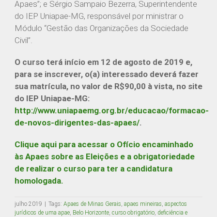
Apaes”; e Sérgio Sampaio Bezerra, Superintendente
Belo Horizonte / Minas Gerais
do IEP Uniapae-MG, responsável por ministrar o
federacao@apaemg.org.br
Módulo “Gestão das Organizações da Sociedade
(31) 3291-6558
Civil”.
08h às 12h e 13h às 18h
O curso terá início em 12 de agosto de 2019 e,
para se inscrever, o(a) interessado deverá fazer
CENTRAL DE RELACIONAMENTO
sua matrícula, no valor de R$90,00 à vista, no site
do IEP Uniapae-MG:
Secretaria Acadêmica
http://www.uniapaemg.org.br/educacao/formacao-
Whatsapp: (31) 9 9832-6159
de-novos-dirigentes-das-apaes/
.
secretariaacademica.iep@apaemg.org.br
Clique aqui para acessar o Ofício encaminhado
às Apaes sobre as Eleições e a obrigatoriedade
ENCONTRE UM CONTEÚDO
de realizar o curso para ter a candidatura
homologada.
Buscar
resultados
julho 2019
|
Tags:
Apaes de Minas Gerais
,
apaes mineiras
,
aspectos
jurídicos de uma apae
,
Belo Horizonte
,
curso obrigatório
,
deficiência e
para: