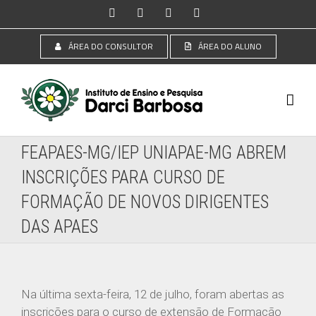
Ir
Instagram
Facebook
YouTube
LinkedIn
para
o
ÁREA DO CONSULTOR
ÁREA DO ALUNO
conteúdo
FEAPAES-MG/IEP UNIAPAE-MG ABREM
INSCRIÇÕES PARA CURSO DE
FORMAÇÃO DE NOVOS DIRIGENTES
DAS APAES
Na última sexta-feira, 12 de julho, foram abertas as
inscrições para o curso de extensão de Formação