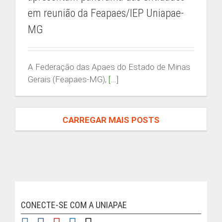
em reunião da Feapaes/IEP Uniapae-
MG
ENCONTRE UM CONTEÚDO
Buscar
A Federação das Apaes do Estado de Minas
resultados
Gerais (Feapaes-MG),
[...]
para:
ACESSO RESTRITO
CARREGAR MAIS POSTS
ÁREA DO ALUNO
CONECTE-SE COM A UNIAPAE
| © Copyright
2026 | FEAPAES MG