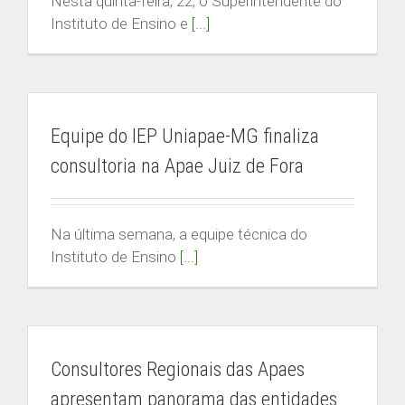
Nesta quinta-feira, 22, o Superintendente do
Instituto de Ensino e
[...]
IEP-MG
Equipe do IEP Uniapae-MG finaliza
Rua dos Timbiras, nº 2072
Belo Horizonte / Minas Gerais
consultoria na Apae Juiz de Fora
federacao@apaemg.org.br
(31) 3291-6558
08h às 12h e 13h às 18h
Na última semana, a equipe técnica do
Instituto de Ensino
[...]
CENTRAL DE RELACIONAMENTO
Secretaria Acadêmica
Consultores Regionais das Apaes
Whatsapp: (31) 9 9832-6159
secretariaacademica.iep@apaemg.org.br
apresentam panorama das entidades