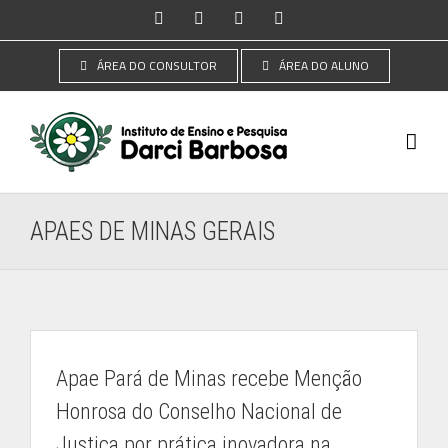
Ir
Instagram
Facebook
YouTube
LinkedIn
para
o
ÁREA DO CONSULTOR
ÁREA DO ALUNO
conteúdo
APAES DE MINAS GERAIS
Apae Pará de Minas recebe Menção
Honrosa do Conselho Nacional de
Justiça por prática inovadora na