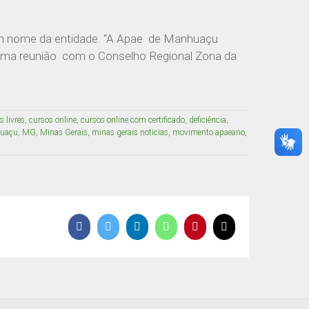
 em nome da entidade. “A Apae de Manhuaçu
uma reunião com o Conselho Regional Zona da
s livres
,
cursos online
,
cursos online com certificado
,
deficiência
,
uaçu
,
MG
,
Minas Gerais
,
minas gerais noticias
,
movimento apaeano
,
Facebook
Twitter
LinkedIn
WhatsApp
Pinterest
E-
mail