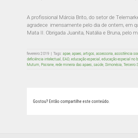
A profissional Márcia Brito, do setor de Tele
agradece imensamente pelo dia de ontem, em q
Mata II. Obrigada Juanita, Natália e Bruna, pelo 
fevereiro 2019
|
Tags:
apae
,
apaes
,
artigos
,
assessoria
,
assistência soc
deficiência intelectual
,
EAD
,
educação especial
,
educação especial no b
Mutum
,
Pocrane
,
rede mineira das apaes
,
saúde
,
Simonésia
,
Terceiro 
Gostou? Então compartilhe este conteúdo.