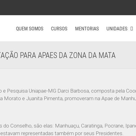
QUEM SOMOS
CURSOS
MENTORIAS
UNIDADES
TAÇÃO PARA APAES DA ZONA DA MATA
ino e Pesquisa Uniapae-MG Darci Barbosa, composta pela Coo
Bruna Morato e Juanita Pimenta, promoveram na Apae de Man
es do Conselho, são elas: Manhuaçu, Caratinga, Pocrane, Ipa
 estavam representadas também por seus Presidentes.