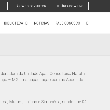
ÁREA DO CONSULTOR
ÁREA DO ALUNO
BIBLIOTECA
NOTÍCIAS
FALE CONOSCO
rdenadora da Unidade Apae Consultoria, Natália
huaçu – MG uma capacitação para as Apaes do
nema, Mutum, Lajinha e Simonésia, sendo que 04