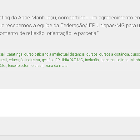
marketing da Apae Manhuaçu, compartilhou um agradecimento
ue recebemos a equipe da Federação/IEP Uniapae-MG para 
momento de reflexão, orientação e parceria.”.
ial
,
Caratinga
,
curso deficiencia intelectual distancia
,
cursos
,
cursos a distância
,
curso
rasil
,
educação inclusiva
,
gestão
,
IEP UNIAPAE-MG
,
inclusão
,
Ipanema
,
Lajinha
,
Manh
Setor
,
terceiro setor no brasil
,
zona da mata