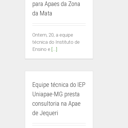
para Apaes da Zona
da Mata
Ontem, 20, a equipe
técnica do Instituto de
Ensino e
[...]
IEP-MG
Equipe técnica do IEP
CENTR
Uniapae-MG presta
Rua dos Timbiras, nº 2072
Secreta
consultoria na Apae
Belo Horizonte / Minas Gerais
Whatsap
de Jequeri
federacao@apaemg.org.br
secreta
(31) 3291-6558
08h às 12h e 13h às 18h