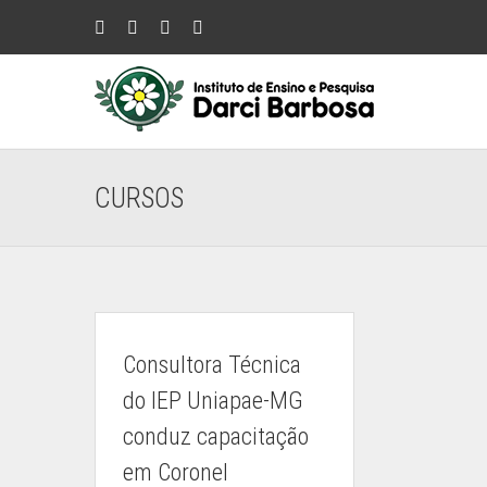
Ir
Instagram
Facebook
YouTube
LinkedIn
para
o
conteúdo
CURSOS
Consultora Técnica
do IEP Uniapae-MG
conduz capacitação
em Coronel