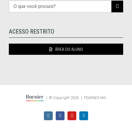
Buscar
resultados
para:
ACESSO RESTRITO
ÁREA DO ALUNO
| © Copyright
2026 | FEAPAES MG
Instagram
Facebook
YouTube
LinkedIn