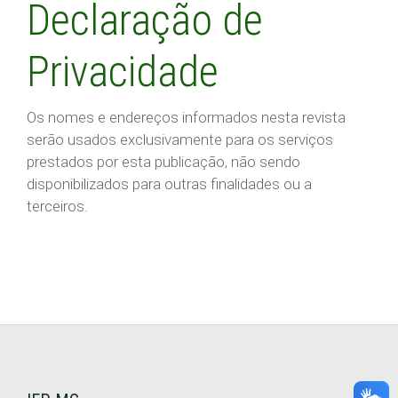
Declaração de
Notícias
Privacidade
Sobre
Os nomes e endereços informados nesta revista
serão usados exclusivamente para os serviços
Sobre a Revista
prestados por esta publicação, não sendo
disponibilizados para outras finalidades ou a
terceiros.
Submissões
Equipe Editorial
Declaração de Privacidade
Contato