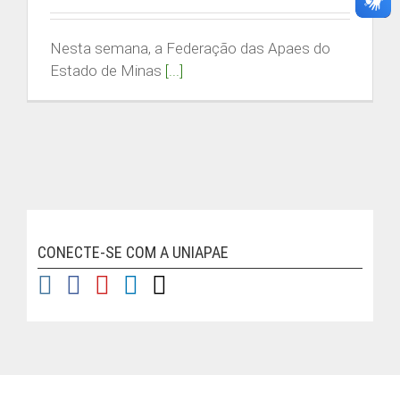
Buscar
resultados
Nesta semana, a Federação das Apaes do
para:
Estado de Minas
[...]
ACESSO RESTRITO
ÁREA DO ALUNO
CONECTE-SE COM A UNIAPAE
| © Copyright
2026 | FEAPAES MG
Instagram
Facebook
YouTube
LinkedIn