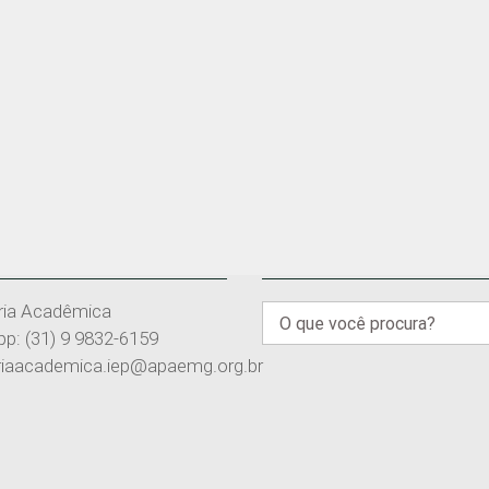
AL DE RELACIONAMENTO
ENCONTRE UM CONTEÚ
ria Acadêmica
Buscar
p: (31) 9 9832-6159
resultados
riaacademica.iep@apaemg.org.br
para: