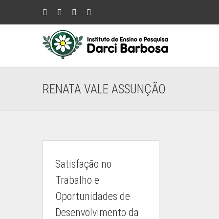
Ir
Instagram
Facebook
YouTube
LinkedIn
para
o
conteúdo
RENATA VALE ASSUNÇÃO
Satisfação no
Trabalho e
Oportunidades de
Desenvolvimento da