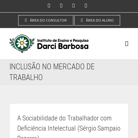
Ir
Instagram
Facebook
YouTube
LinkedIn
para
o
ÁREA DO CONSULTOR
ÁREA DO ALUNO
conteúdo
INCLUSÃO NO MERCADO DE
TRABALHO
A Sociabilidade do Trabalhador com
Deficiência Intelectual (Sérgio Sampaio