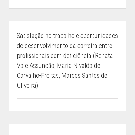
Satisfação no trabalho e oportunidades
IEP-MG
de desenvolvimento da carreira entre
profissionais com deficiência (Renata
Rua dos Timbiras, nº 2072
Belo Horizonte / Minas Gerais
Vale Assunção, Maria Nivalda de
federacao@apaemg.org.br
Carvalho-Freitas, Marcos Santos de
(31) 3291-6558
Oliveira)
08h às 12h e 13h às 18h
CENTRAL DE RELACIONAMENTO
Secretaria Acadêmica
Whatsapp: (31) 9 9832-6159