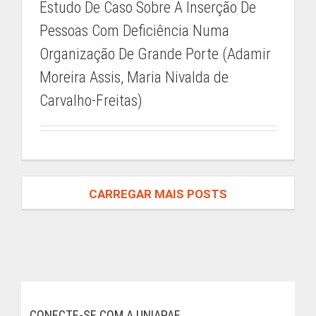
Estudo De Caso Sobre A Inserção De
secretariaacademica.iep@apaemg.org.br
Pessoas Com Deficiência Numa
Organização De Grande Porte (Adamir
ENCONTRE UM CONTEÚDO
Moreira Assis, Maria Nivalda de
Carvalho-Freitas)
Buscar
resultados
para:
ACESSO RESTRITO
CARREGAR MAIS POSTS
ÁREA DO ALUNO
CONECTE-SE COM A UNIAPAE