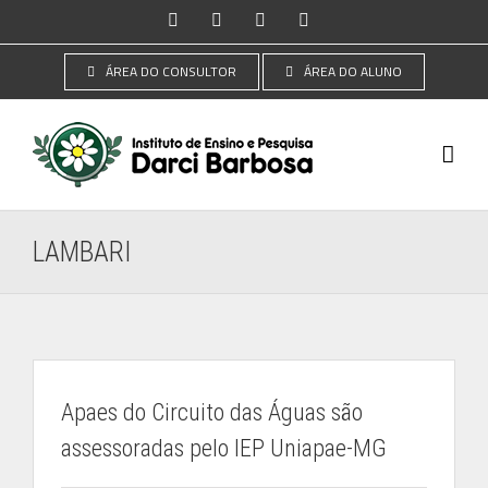
Ir
Instagram
Facebook
YouTube
LinkedIn
para
o
ÁREA DO CONSULTOR
ÁREA DO ALUNO
conteúdo
LAMBARI
Apaes do Circuito das Águas são
assessoradas pelo IEP Uniapae-MG