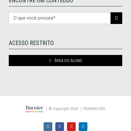
ENCONTRE UM CONTEÚDO
Buscar
resultados
para:
ACESSO RESTRITO
ÁREA DO ALUNO
| © Copyright
2026 | FEAPAES MG
Instagram
Facebook
YouTube
LinkedIn