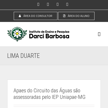
Ir
Instagram
Facebook
YouTube
LinkedIn
para
o
ÁREA DO CONSULTOR
ÁREA DO ALUNO
conteúdo
LIMA DUARTE
Apaes do Circuito das Águas são
assessoradas pelo IEP Uniapae-MG