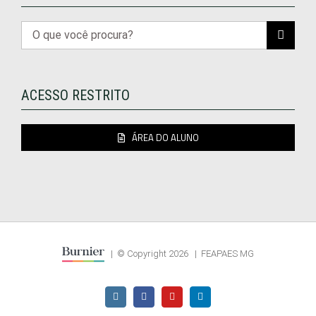
Buscar
resultados
para:
ACESSO RESTRITO
ÁREA DO ALUNO
| © Copyright
2026 | FEAPAES MG
Instagram
Facebook
YouTube
LinkedIn