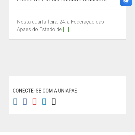
Buscar
resultados
para:
Nesta quarta-feira, 24, a Federação das
Apaes do Estado de
[...]
ACESSO RESTRITO
ÁREA DO ALUNO
CONECTE-SE COM A UNIAPAE
| © Copyright
2026 | FEAPAES MG
Instagram
Facebook
YouTube
LinkedIn