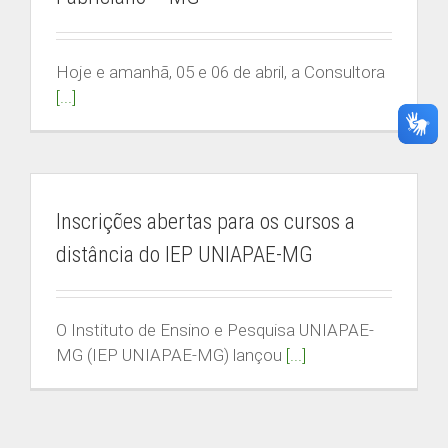
CENTRAL DE RELACIONAMENTO
Hoje e amanhã, 05 e 06 de abril, a Consultora
Secretaria Acadêmica
[...]
Whatsapp: (31) 9 9832-6159
secretariaacademica.iep@apaemg.org.br
ENCONTRE UM CONTEÚDO
Inscrições abertas para os cursos a
distância do IEP UNIAPAE-MG
Buscar
resultados
para:
O Instituto de Ensino e Pesquisa UNIAPAE-
ACESSO RESTRITO
MG (IEP UNIAPAE-MG) lançou
[...]
ÁREA DO ALUNO