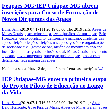
Feapaes-MG/IEP Uniapae-MG abrem
inscrições para Curso de Formação de
Novos Dirigentes das Apaes
Luisa Senna
2019-07-17T11:20:19-03:00
julho 2019
|
Tags:
Apaes de
Minas Gerais
,
apaes mineiras
,
aspectos jurídicos de uma apae
,
Belo
Horizonte
,
curso obrigatório
,
deficiência e inclusão
,
dirigentes das
apaes
,
eleição
,
eleições
,
eleições nas apaes
,
gestão de organizações
da sociedade civil
,
gestão de osc
,
história do movimento apaeano
,
inclusão em minas gerais
,
inclusão social
,
Minas Gerais
,
movimento
apaeano
,
novos dirigentes
,
obrigação jurídica apae
,
pessoa com
deficiência
,
rede mineira das apaes
|
Na última sexta-feira, 12 de julho, foram abertas as inscrições
[...]
IEP Uniapae-MG encerra primeira etapa
do Projeto Piloto de Educação ao Longo
da Vida
Luisa Senna
2019-07-11T16:33:22-03:00
julho 2019
|
Tags:
Apae
Belo Horizonte
,
Apae Pará de Minas
,
Apaes de Minas Gerais
,
apaes