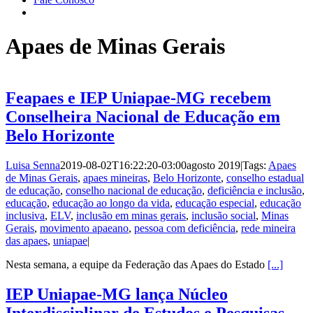
Apaes de Minas Gerais
Feapaes e IEP Uniapae-MG recebem
Conselheira Nacional de Educação em
Belo Horizonte
Luisa Senna
2019-08-02T16:22:20-03:00
agosto 2019
|
Tags:
Apaes
de Minas Gerais
,
apaes mineiras
,
Belo Horizonte
,
conselho estadual
de educação
,
conselho nacional de educação
,
deficiência e inclusão
,
educação
,
educação ao longo da vida
,
educação especial
,
educação
inclusiva
,
ELV
,
inclusão em minas gerais
,
inclusão social
,
Minas
Gerais
,
movimento apaeano
,
pessoa com deficiência
,
rede mineira
das apaes
,
uniapae
|
Nesta semana, a equipe da Federação das Apaes do Estado
[...]
IEP Uniapae-MG lança Núcleo
Interdisciplinar de Estudos e Pesquisas