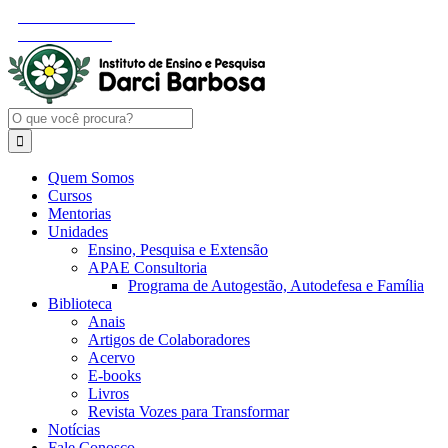
Ir
Instagram
Facebook
YouTube
LinkedIn
Área do Consultor
para
Área do Aluno
o
conteúdo
Buscar
resultados
para:
Quem Somos
Cursos
Mentorias
Unidades
Ensino, Pesquisa e Extensão
APAE Consultoria
Programa de Autogestão, Autodefesa e Família
Biblioteca
Anais
Artigos de Colaboradores
Acervo
E-books
Livros
Revista Vozes para Transformar
Notícias
Fale Conosco