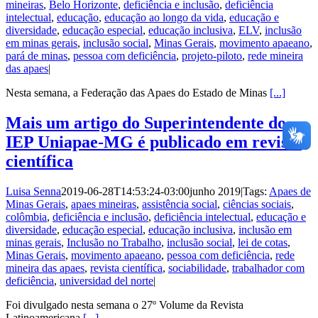
mineiras
,
Belo Horizonte
,
deficiência e inclusão
,
deficiência
intelectual
,
educação
,
educação ao longo da vida
,
educação e
diversidade
,
educação especial
,
educação inclusiva
,
ELV
,
inclusão
em minas gerais
,
inclusão social
,
Minas Gerais
,
movimento apaeano
,
pará de minas
,
pessoa com deficiência
,
projeto-piloto
,
rede mineira
das apaes
|
Nesta semana, a Federação das Apaes do Estado de Minas
[...]
Mais um artigo do Superintendente do
IEP Uniapae-MG é publicado em revista
científica
Luisa Senna
2019-06-28T14:53:24-03:00
junho 2019
|
Tags:
Apaes de
Minas Gerais
,
apaes mineiras
,
assistência social
,
ciências sociais
,
colômbia
,
deficiência e inclusão
,
deficiência intelectual
,
educação e
diversidade
,
educação especial
,
educação inclusiva
,
inclusão em
minas gerais
,
Inclusão no Trabalho
,
inclusão social
,
lei de cotas
,
Minas Gerais
,
movimento apaeano
,
pessoa com deficiência
,
rede
mineira das apaes
,
revista científica
,
sociabilidade
,
trabalhador com
deficiência
,
universidad del norte
|
Foi divulgado nesta semana o 27º Volume da Revista
Latinoamericana
[...]