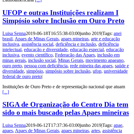
UFOP e outras Instituições realizam I
Simpósio sobre Inclusão em Ouro Preto
Luisa Senna
2019-06-18T16:55:38-03:00
junho 2019
|
Tags:
anei
brasil
,
Apaes de Minas Gerais
,
apaes mineiras
,
arte e educação
inclusiva
,
assistência social
,
deficiência e inclusão
,
deficiência
intelectual
,
educação e diversidade
,
educação especial
,
educação
inclusiva
,
evento científico
,
Federação das Apaes
,
inclusão em
minas gerais
,
inclusão social
,
Minas Gerais
,
movimento apaeano
,
ouro preto
,
pessoa com deficiência
,
rede mineira das apaes
,
saúde e
diversidade
,
simpósio
,
simpósio sobre inclusão
,
ufop
,
universidade
federal de ouro preto
|
Instituições de Ouro Preto e de representação nacional que atuam
[...]
SIGA de Organização do Centro Dia tem
sido o mais buscado pelas Apaes mineiras
Luisa Senna
2019-06-12T17:37:36-03:00
junho 2019
|
Tags:
apae
,
apaes
,
Apaes de Minas Gerais
,
apaes mineiras
,
artes
,
assistência