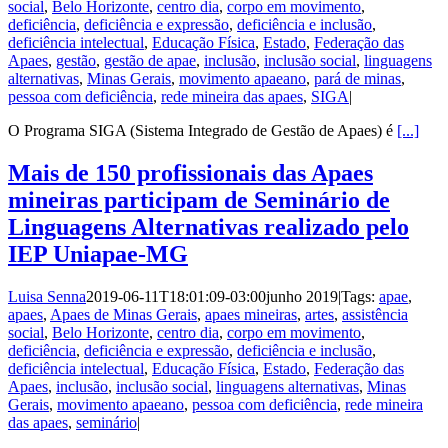
social
,
Belo Horizonte
,
centro dia
,
corpo em movimento
,
deficiência
,
deficiência e expressão
,
deficiência e inclusão
,
deficiência intelectual
,
Educação Física
,
Estado
,
Federação das
Apaes
,
gestão
,
gestão de apae
,
inclusão
,
inclusão social
,
linguagens
alternativas
,
Minas Gerais
,
movimento apaeano
,
pará de minas
,
pessoa com deficiência
,
rede mineira das apaes
,
SIGA
|
O Programa SIGA (Sistema Integrado de Gestão de Apaes) é
[...]
Mais de 150 profissionais das Apaes
mineiras participam de Seminário de
Linguagens Alternativas realizado pelo
IEP Uniapae-MG
Luisa Senna
2019-06-11T18:01:09-03:00
junho 2019
|
Tags:
apae
,
apaes
,
Apaes de Minas Gerais
,
apaes mineiras
,
artes
,
assistência
social
,
Belo Horizonte
,
centro dia
,
corpo em movimento
,
deficiência
,
deficiência e expressão
,
deficiência e inclusão
,
deficiência intelectual
,
Educação Física
,
Estado
,
Federação das
Apaes
,
inclusão
,
inclusão social
,
linguagens alternativas
,
Minas
Gerais
,
movimento apaeano
,
pessoa com deficiência
,
rede mineira
das apaes
,
seminário
|