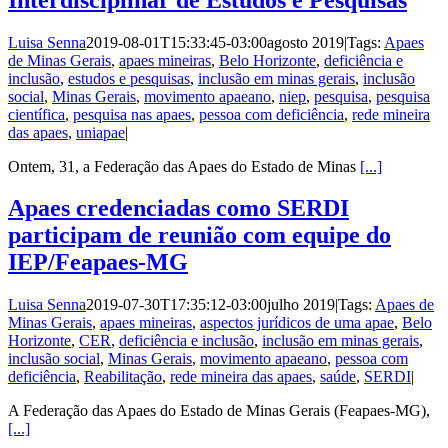
Luisa Senna
2019-08-01T15:33:45-03:00
agosto 2019
|
Tags:
Apaes
de Minas Gerais
,
apaes mineiras
,
Belo Horizonte
,
deficiência e
inclusão
,
estudos e pesquisas
,
inclusão em minas gerais
,
inclusão
social
,
Minas Gerais
,
movimento apaeano
,
niep
,
pesquisa
,
pesquisa
científica
,
pesquisa nas apaes
,
pessoa com deficiência
,
rede mineira
das apaes
,
uniapae
|
Ontem, 31, a Federação das Apaes do Estado de Minas
[...]
Apaes credenciadas como SERDI
participam de reunião com equipe do
IEP/Feapaes-MG
Luisa Senna
2019-07-30T17:35:12-03:00
julho 2019
|
Tags:
Apaes de
Minas Gerais
,
apaes mineiras
,
aspectos jurídicos de uma apae
,
Belo
Horizonte
,
CER
,
deficiência e inclusão
,
inclusão em minas gerais
,
inclusão social
,
Minas Gerais
,
movimento apaeano
,
pessoa com
deficiência
,
Reabilitação
,
rede mineira das apaes
,
saúde
,
SERDI
|
A Federação das Apaes do Estado de Minas Gerais (Feapaes-MG),
[...]