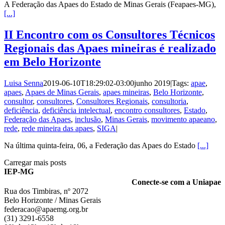
A Federação das Apaes do Estado de Minas Gerais (Feapaes-MG),
[...]
II Encontro com os Consultores Técnicos
Regionais das Apaes mineiras é realizado
em Belo Horizonte
Luisa Senna
2019-06-10T18:29:02-03:00
junho 2019
|
Tags:
apae
,
apaes
,
Apaes de Minas Gerais
,
apaes mineiras
,
Belo Horizonte
,
consultor
,
consultores
,
Consultores Regionais
,
consultoria
,
deficiência
,
deficiência intelectual
,
encontro consultores
,
Estado
,
Federação das Apaes
,
inclusão
,
Minas Gerais
,
movimento apaeano
,
rede
,
rede mineira das apaes
,
SIGA
|
Na última quinta-feira, 06, a Federação das Apaes do Estado
[...]
Carregar mais posts
IEP-MG
Conecte-se com a Uniapae
Rua dos Timbiras, nº 2072
Belo Horizonte / Minas Gerais
federacao@apaemg.org.br
(31) 3291-6558