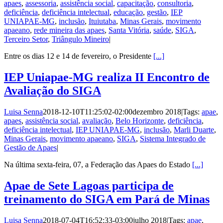
apaes
,
assessoria
,
assistência social
,
capacitação
,
consultoria
,
deficiência
,
deficiência intelectual
,
educação
,
gestão
,
IEP
UNIAPAE-MG
,
inclusão
,
Ituiutaba
,
Minas Gerais
,
movimento
apaeano
,
rede mineira das apaes
,
Santa Vitória
,
saúde
,
SIGA
,
Terceiro Setor
,
Triângulo Mineiro
|
Entre os dias 12 e 14 de fevereiro, o Presidente
[...]
IEP Uniapae-MG realiza II Encontro de
Avaliação do SIGA
Luisa Senna
2018-12-10T11:25:02-02:00
dezembro 2018
|
Tags:
apae
,
apaes
,
assistência social
,
avaliação
,
Belo Horizonte
,
deficiência
,
deficiência intelectual
,
IEP UNIAPAE-MG
,
inclusão
,
Marli Duarte
,
Minas Gerais
,
movimento apaeano
,
SIGA
,
Sistema Integrado de
Gestão de Apaes
|
Na última sexta-feira, 07, a Federação das Apaes do Estado
[...]
Apae de Sete Lagoas participa de
treinamento do SIGA em Pará de Minas
Luisa Senna
2018-07-04T16:52:33-03:00
julho 2018
|
Tags:
apae
,