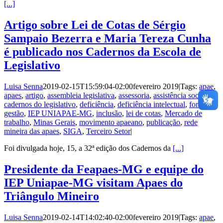
[...]
Artigo sobre Lei de Cotas de Sérgio
Sampaio Bezerra e Maria Tereza Cunha
é publicado nos Cadernos da Escola de
Legislativo
Luisa Senna
2019-02-15T15:59:04-02:00
fevereiro 2019
|
Tags:
apae
,
apaes
,
artigo
,
assembleia legislativa
,
assessoria
,
assistência social
,
cadernos do legislativo
,
deficiência
,
deficiência intelectual
,
formal
,
gestão
,
IEP UNIAPAE-MG
,
inclusão
,
lei de cotas
,
Mercado de
trabalho
,
Minas Gerais
,
movimento apaeano
,
publicação
,
rede
mineira das apaes
,
SIGA
,
Terceiro Setor
|
Foi divulgada hoje, 15, a 32ª edição dos Cadernos da
[...]
Presidente da Feapaes-MG e equipe do
IEP Uniapae-MG visitam Apaes do
Triângulo Mineiro
Luisa Senna
2019-02-14T14:02:40-02:00
fevereiro 2019
|
Tags:
apae
,