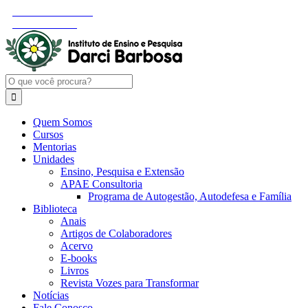
Ir
Instagram
Facebook
YouTube
LinkedIn
Área do Consultor
para
Área do Aluno
o
conteúdo
Buscar
resultados
para:
Quem Somos
Cursos
Mentorias
Unidades
Ensino, Pesquisa e Extensão
APAE Consultoria
Programa de Autogestão, Autodefesa e Família
Biblioteca
Anais
Artigos de Colaboradores
Acervo
E-books
Livros
Revista Vozes para Transformar
Notícias
Fale Conosco