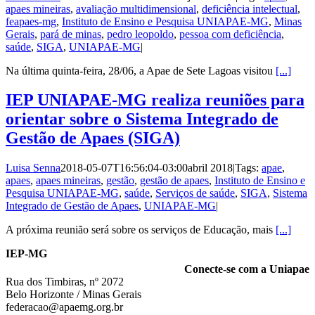
apaes mineiras
,
avaliação multidimensional
,
deficiência intelectual
,
feapaes-mg
,
Instituto de Ensino e Pesquisa UNIAPAE-MG
,
Minas
Gerais
,
pará de minas
,
pedro leopoldo
,
pessoa com deficiência
,
saúde
,
SIGA
,
UNIAPAE-MG
|
Na última quinta-feira, 28/06, a Apae de Sete Lagoas visitou
[...]
IEP UNIAPAE-MG realiza reuniões para
orientar sobre o Sistema Integrado de
Gestão de Apaes (SIGA)
Luisa Senna
2018-05-07T16:56:04-03:00
abril 2018
|
Tags:
apae
,
apaes
,
apaes mineiras
,
gestão
,
gestão de apaes
,
Instituto de Ensino e
Pesquisa UNIAPAE-MG
,
saúde
,
Serviços de saúde
,
SIGA
,
Sistema
Integrado de Gestão de Apaes
,
UNIAPAE-MG
|
A próxima reunião será sobre os serviços de Educação, mais
[...]
IEP-MG
Conecte-se com a Uniapae
Rua dos Timbiras, nº 2072
Belo Horizonte / Minas Gerais
federacao@apaemg.org.br