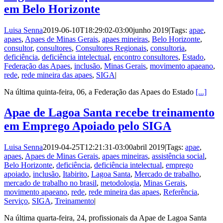
em Belo Horizonte
Luisa Senna
2019-06-10T18:29:02-03:00
junho 2019
|
Tags:
apae
,
apaes
,
Apaes de Minas Gerais
,
apaes mineiras
,
Belo Horizonte
,
consultor
,
consultores
,
Consultores Regionais
,
consultoria
,
deficiência
,
deficiência intelectual
,
encontro consultores
,
Estado
,
Federação das Apaes
,
inclusão
,
Minas Gerais
,
movimento apaeano
,
rede
,
rede mineira das apaes
,
SIGA
|
Na última quinta-feira, 06, a Federação das Apaes do Estado
[...]
Apae de Lagoa Santa recebe treinamento
em Emprego Apoiado pelo SIGA
Luisa Senna
2019-04-25T12:21:31-03:00
abril 2019
|
Tags:
apae
,
apaes
,
Apaes de Minas Gerais
,
apaes mineiras
,
assistência social
,
Belo Horizonte
,
deficiência
,
deficiência intelectual
,
emprego
apoiado
,
inclusão
,
Itabirito
,
Lagoa Santa
,
Mercado de trabalho
,
mercado de trabalho no brasil
,
metodologia
,
Minas Gerais
,
movimento apaeano
,
rede
,
rede mineira das apaes
,
Referência
,
Serviço
,
SIGA
,
Treinamento
|
Na última quarta-feira, 24, profissionais da Apae de Lagoa Santa