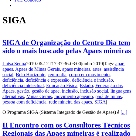
SIGA
SIGA de Organização do Centro Dia tem
sido o mais buscado pelas Apaes mineiras
Luisa Senna
2019-06-12T17:37:36-03:00
junho 2019
|
Tags:
apae
,
apaes
,
Apaes de Minas Gerais
,
apaes mineiras
,
artes
,
assistência
social
,
Belo Horizonte
,
centro dia
,
corpo em movimento
,
deficiência
,
deficiência e expressão
,
deficiência e inclusão
,
deficiência intelectual
,
Educação Física
,
Estado
,
Federação das
Apaes
,
gestão
,
gestão de apae
,
inclusão
,
inclusão social
,
linguagens
alternativas
,
Minas Gerais
,
movimento apaeano
,
pará de minas
,
pessoa com deficiência
,
rede mineira das apaes
,
SIGA
|
O Programa SIGA (Sistema Integrado de Gestão de Apaes) é
[...]
II Encontro com os Consultores Técnicos
Regionais das Apaes mineiras é realizado