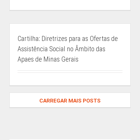
Secretaria Acadêmica
Whatsapp: (31) 9 9832-6159
secretariaacademica.iep@apaemg.org.br
Cartilha: Diretrizes para as Ofertas de
ENCONTRE UM CONTEÚDO
Assistência Social no Âmbito das
Apaes de Minas Gerais
Buscar
resultados
para:
ACESSO RESTRITO
CARREGAR MAIS POSTS
ÁREA DO ALUNO