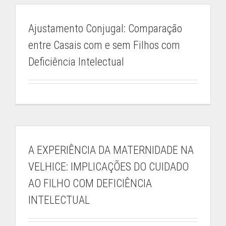
Ajustamento Conjugal: Comparação
entre Casais com e sem Filhos com
Deficiência Intelectual
IEP-MG
Rua dos Timbiras, nº 2072
Belo Horizonte / Minas Gerais
federacao@apaemg.org.br
A EXPERIÊNCIA DA MATERNIDADE NA
(31) 3291-6558
VELHICE: IMPLICAÇÕES DO CUIDADO
08h às 12h e 13h às 18h
AO FILHO COM DEFICIÊNCIA
INTELECTUAL
CENTRAL DE RELACIONAMENTO