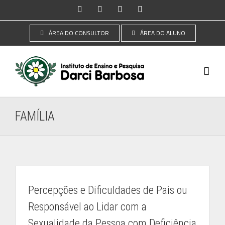
Ir
Instagram
Facebook
YouTube
LinkedIn
para
o
ÁREA DO CONSULTOR
ÁREA DO ALUNO
conteúdo
FAMÍLIA
Percepções e Dificuldades de Pais ou
Responsável ao Lidar com a
Sexualidade da Pessoa com Deficiência